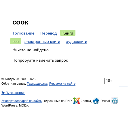
соок
Толкование
Перевод
Книги
все
электронные книги
аудиокниги
Ничего не найдено.
Попробуйте изменить запрос
© Академик, 2000-2026
18+
Обратная связь:
Техподдержка
,
Реклама на сайте
👣 Путешествия
Экспорт словарей на сайты
, сделанные на PHP,
Joomla,
Drupal,
WordPress, MODx.